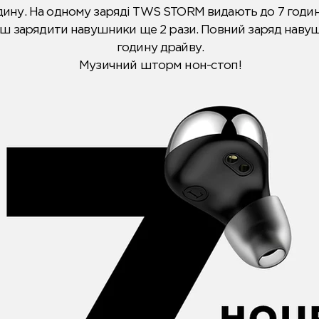
ину. На одному заряді TWS STORM видають до 7 годин
ш зарядити навушники ще 2 рази. Повний заряд навушни
годину драйву.
Музичний шторм нон-стоп!