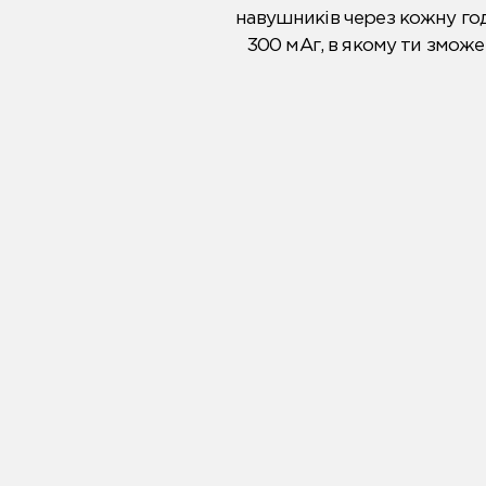
навушників через кожну год
300 мАг, в якому ти зможе