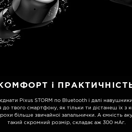
КОМФОРТ і ПРАКТИЧНІСТ
'єднати Pixus STORM по Bluetooth і далі навушни
до твого смартфону, як тільки ти дістанеш їх з к
рохи більше звичайної запальнички. А ємність ак
такий скромний розмір, складає аж 300 мАг.