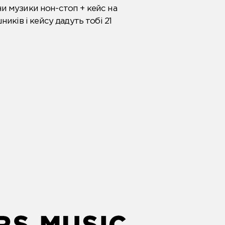
и музики нон-стоп + кейс на
ків і кейсу дадуть тобі 21