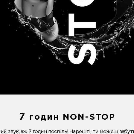
7
годин NON-STOP
ий звук, аж 7 годин поспіль! Нарешті, ти можеш забут