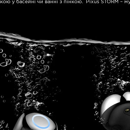
ю у басейні чи ванні з пінкою. Pixus STORM – м