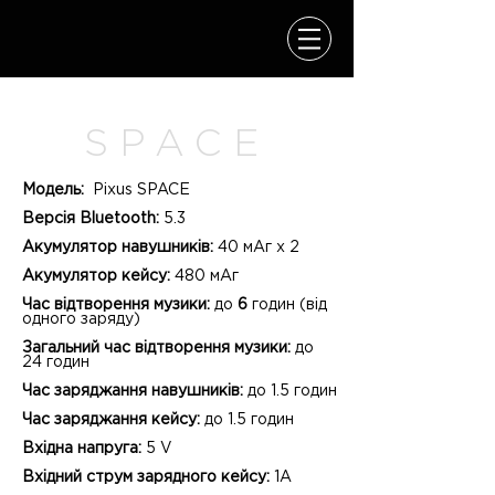
SPACE
ХАРАКТЕРИСТИКИ
КУПИТИ
SPACE
Модель:
Pixus SPACE
Версія Bluetooth:
5.3
Акумулятор навушників:
40 мАг x 2
Акумулятор кейсу:
480 мАг
Час відтворення музики
:
до
6
годин (від
одного заряду)
Загальний час відтворення музики:
до
24 годин
Час заряджання навушників:
до 1.5 годин
Час заряджання кейсу:
до 1.5 годин
Вхідна напруга:
5 V
Вхідний струм зарядного кейсу:
1A