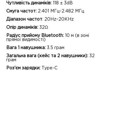
Чутливість динаміків:
118 ± 3dB
Смуга частот:
2.401 МГц~2.482 МГц
Діапазон частот
: 20Hz~20KHz
Опір динаміків:
32Ω
Радіус прийому Bluetooth:
10 м (в зоні
прямої видимості)
Вага 1 навушника:
3.5 грам
Загальна вага (кейс та 2 навушники):
32
грам
Роз'єм зарядки:
Type-C